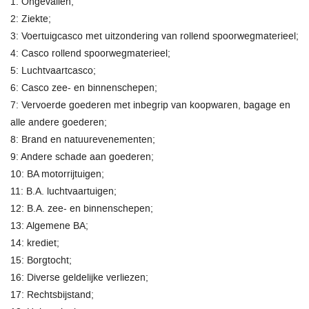
1: Ongevallen;
2: Ziekte;
3: Voertuigcasco met uitzondering van rollend spoorwegmaterieel;
4: Casco rollend spoorwegmaterieel;
5: Luchtvaartcasco;
6: Casco zee- en binnenschepen;
7: Vervoerde goederen met inbegrip van koopwaren, bagage en
alle andere goederen;
8: Brand en natuurevenementen;
9: Andere schade aan goederen;
10: BA motorrijtuigen;
11: B.A. luchtvaartuigen;
12: B.A. zee- en binnenschepen;
13: Algemene BA;
14: krediet;
15: Borgtocht;
16: Diverse geldelijke verliezen;
17: Rechtsbijstand;