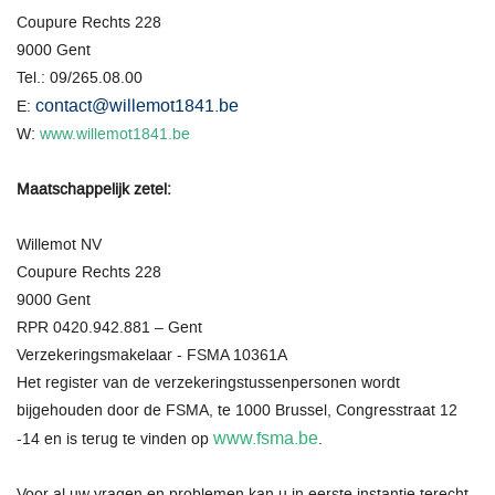
Coupure Rechts 228
9000 Gent
Tel.: 09/265.08.00
contact@willemot1841.be
E:
W:
www.willemot1841.be
Maatschappelijk zetel:
Willemot NV
Coupure Rechts 228
9000 Gent
RPR 0420.942.881 – Gent
Verzekeringsmakelaar - FSMA 10361A
Het register van de verzekeringstussenpersonen wordt
bijgehouden door de FSMA, te 1000 Brussel, Congresstraat 12
www.fsma.be
-14 en is terug te vinden op
.
Voor al uw vragen en problemen kan u in eerste instantie terecht