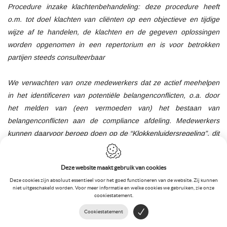
Procedure inzake klachtenbehandeling: deze procedure heeft
o.m. tot doel klachten van cliënten op een objectieve en tijdige
wijze af te handelen, de klachten en de gegeven oplossingen
worden opgenomen in een repertorium en is voor betrokken
partijen steeds consulteerbaar
We verwachten van onze medewerkers dat ze actief meehelpen
in het identificeren van potentiële belangenconflicten, o.a. door
het melden van (een vermoeden van) het bestaan van
belangenconflicten aan de compliance afdeling. Medewerkers
kunnen daarvoor beroep doen op de “Klokkenluidersregeling”, dit
is een interne alarmprocedure die medewerkers kunnen
gebruiken om situaties die de belangen van klanten (kunnen)
Deze website maakt gebruik van cookies
schaden, te melden in alle discretie.
Deze cookies zijn absoluut essentieel voor het goed functioneren van de website. Zij kunnen
niet uitgeschakeld worden. Voor meer informatie en welke cookies we gebruiken, zie onze
Onze medewerkers dienen de gedragsregels en procedures na te
cookiestatement.
leven ter voorkoming van potentiële belangenconflicten met
Cookiestatement
betrekking tot eventuele bijkomende beroepsactiviteiten buiten de